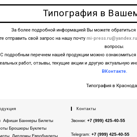
Типография в Ваше
За более подробной информацией Вы можете обратиться
те отправить свой запрос на нашу почту
mi-press.ru@yandex.r
вопросы.
С подробным перечнем нашей продукции можно ознакомиться на
еальных работ, отзывы, текущие акции и другую актуальную и
ВКонтакте.
Типография в Краснода
одукция
Контакты
ки Афиши
Баннеры
Билеты
Звонки:
+7 (999) 425-40-55
ноты
Брошюры
Буклеты
Telegram:
+7 (999) 425-40-55
моты
Дипломы
Евробуклеты