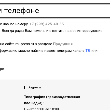
м телефоне
 к нам по номеру
+7 (999) 425-40-55
.
u
. Всегда рады Вам помочь и ответить на все интересующие
 сайте mi-press.ru в разделе
Продукция
.
нформацию можно найти в нашем телеграм канале
TG
или
ре.
Адреса
Типография (производственная
площадка):
Пн-Пт с 9:00 до 18:00