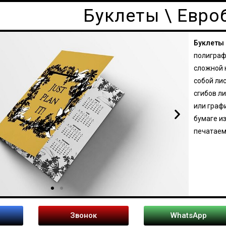
Буклеты \ Евро
Буклеты
полиграф
сложной 
собой ли
сгибов ли
или граф
бумаге и
печатаем
Звонок
WhatsApp