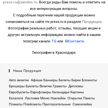
press.ru@yandex.ru
. Всегда рады Вам помочь и ответить на
все интересующие вопросы.
С подробным перечнем нашей продукции можно
ознакомиться на сайте mi-press.ru в разделе
Продукция
.
Фотографии реальных работ, отзывы, текущие акции и
другую актуальную информацию можно найти в нашем
телеграм канале
TG
или
ВКонтакте.
Типография в Краснодаре.
Наша Продукция
Авто визитки Афиши
Баннеры
Билеты
Бирки
Блокноты
Брошюры
Буклеты
Визитки
Грамоты
Дипломы
Евробуклеты
Еврофлаеры
Календари
Картины
Каталоги
Листовки
Меню
Наклейки
Открытки
Пакеты
Плакаты
Плейсметы
Пригласительные
Самоклейка